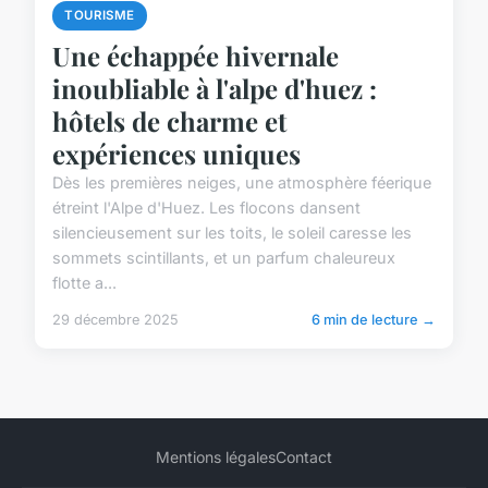
TOURISME
Une échappée hivernale
inoubliable à l'alpe d'huez :
hôtels de charme et
expériences uniques
Dès les premières neiges, une atmosphère féerique
étreint l'Alpe d'Huez. Les flocons dansent
silencieusement sur les toits, le soleil caresse les
sommets scintillants, et un parfum chaleureux
flotte a...
29 décembre 2025
6 min de lecture →
Mentions légales
Contact