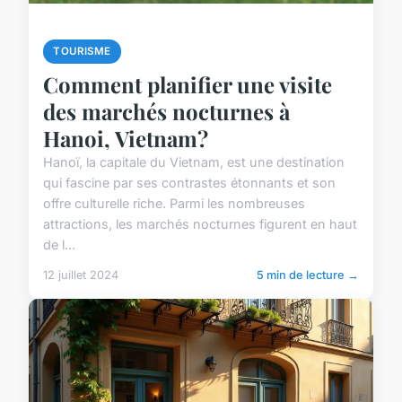
TOURISME
Comment planifier une visite
des marchés nocturnes à
Hanoi, Vietnam?
Hanoï, la capitale du Vietnam, est une destination
qui fascine par ses contrastes étonnants et son
offre culturelle riche. Parmi les nombreuses
attractions, les marchés nocturnes figurent en haut
de l...
12 juillet 2024
5 min de lecture →