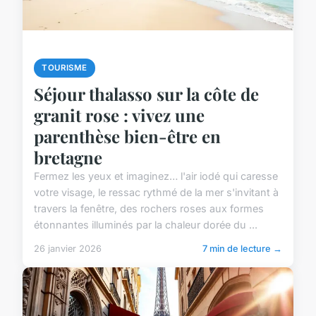
TOURISME
Séjour thalasso sur la côte de
granit rose : vivez une
parenthèse bien-être en
bretagne
Fermez les yeux et imaginez… l'air iodé qui caresse
votre visage, le ressac rythmé de la mer s'invitant à
travers la fenêtre, des rochers roses aux formes
étonnantes illuminés par la chaleur dorée du ...
26 janvier 2026
7 min de lecture →