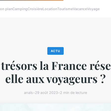
on plan
Camping
Croisière
Location
Tourisme
Vacance
Voyage
ACTU
trésors la France rés
elle aux voyageurs ?
anaïs
•
29 août 2023
•
2 min de lecture