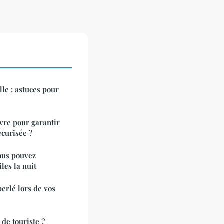
le : astuces pour
ivre pour garantir
curisée ?
ous pouvez
les la nuit
erlé lors de vos
 de touriste ?