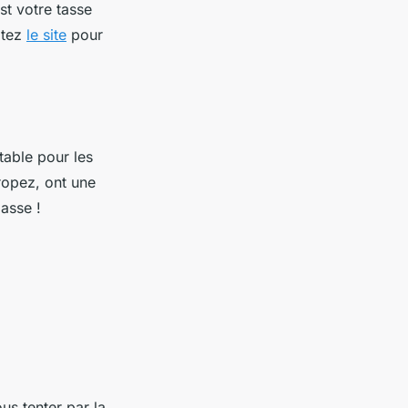
est votre tasse
itez
le site
pour
table pour les
Tropez, ont une
passe !
ous tenter par la