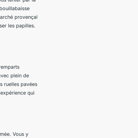
bouillabaisse
 marché provençal
er les papilles.
 remparts
 avec plein de
es ruelles pavées
 expérience qui
nimée. Vous y