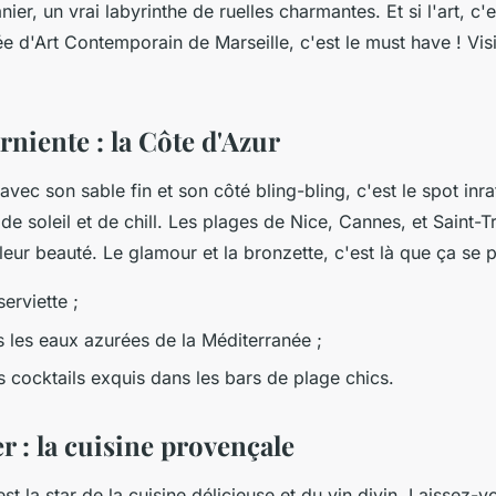
nier, un vrai labyrinthe de ruelles charmantes. Et si l'art, c'
e d'Art Contemporain de Marseille, c'est le must have ! Vis
arniente : la Côte d'Azur
avec son sable fin et son côté bling-bling, c'est le spot inra
de soleil et de chill. Les plages de Nice, Cannes, et Saint-
leur beauté. Le glamour et la bronzette, c'est là que ça se 
erviette ;
 les eaux azurées de la Méditerranée ;
 cocktails exquis dans les bars de plage chics.
 : la cuisine provençale
st la star de la cuisine délicieuse et du vin divin. Laissez-v