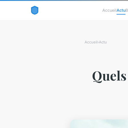
Accueil
Actu
B
Accueil
›
Actu
Quels 