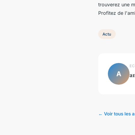
trouverez une mu
Profitez de l'am
Actu
EC
A
a
← Voir tous les a