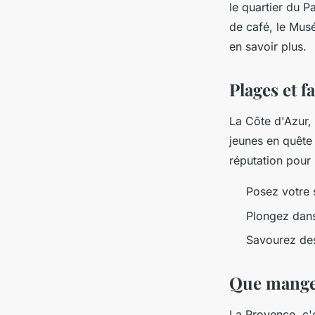
le quartier du Pa
de café, le Musé
en savoir plus.
Plages et f
La Côte d'Azur, 
jeunes en quête 
réputation pour 
Posez votre s
Plongez dans
Savourez des
Que manger
La Provence, c'e