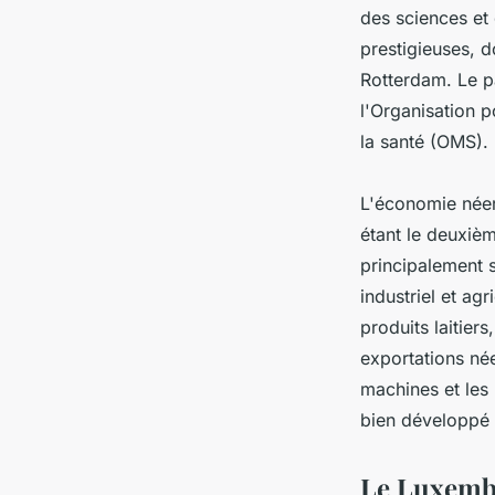
des sciences et
prestigieuses, d
Rotterdam. Le p
l'Organisation p
la santé (OMS).
L'économie néer
étant le deuxiè
principalement s
industriel et ag
produits laitier
exportations née
machines et les 
bien développé q
Le Luxembo