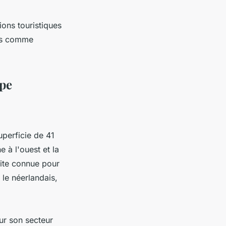
tions touristiques
ques comme
ope
uperficie de 41
 à l'ouest et la
lite connue pour
 le néerlandais,
ur son secteur