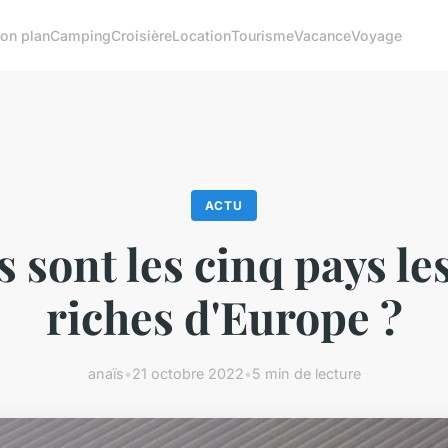
on plan
Camping
Croisière
Location
Tourisme
Vacance
Voyage
ACTU
 sont les cinq pays le
riches d'Europe ?
anaïs
•
21 octobre 2022
•
5 min de lecture