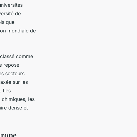
niversités
versité de
els que
tion mondiale de
st classé comme
ie repose
les secteurs
 axée sur les
. Les
 chimiques, les
ire dense et
urope